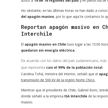
azotó a
14 de 16 regiones del país
y en plena ola de 
No obstante, en las últimas horas se han dado a conoce
del apagón masivo
, por lo que aquí te contamos lo q
Reportan apagón masivo en C
Interchile
El
apagón masivo en Chile
tuvo lugar a las 15:00 hor
quedaron sin energía eléctrica.
De acuerdo con los datos del país sudamericano, más de
que representa
casi el 99% de la población total.
Carolina Tohá, ministra del Interior, señaló que el
apag
transmisión de 500 kV de la región Norte Chico.
Mientras que el presidente de Chile, Gabriel Boric, brin
donde señaló a la empresa
ISA Interchile
de la respon
masivo.