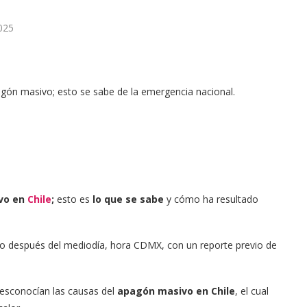
025
pagón masivo; esto se sabe de la emergencia nacional.
vo en
Chile
;
esto es
lo que se sabe
y cómo ha resultado
co después del mediodía, hora CDMX, con un reporte previo de
desconocían las causas del
apagón masivo en Chile
, el cual