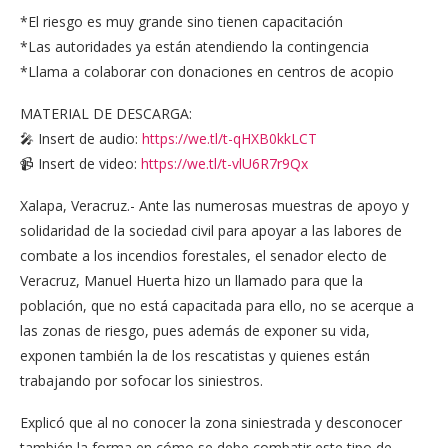
*El riesgo es muy grande sino tienen capacitación
*Las autoridades ya están atendiendo la contingencia
*Llama a colaborar con donaciones en centros de acopio
MATERIAL DE DESCARGA:
🎤 Insert de audio:
https://we.tl/t-qHXB0kkLCT
📹 Insert de video:
https://we.tl/t-vlU6R7r9Qx
Xalapa, Veracruz.- Ante las numerosas muestras de apoyo y
solidaridad de la sociedad civil para apoyar a las labores de
combate a los incendios forestales, el senador electo de
Veracruz, Manuel Huerta hizo un llamado para que la
población, que no está capacitada para ello, no se acerque a
las zonas de riesgo, pues además de exponer su vida,
exponen también la de los rescatistas y quienes están
trabajando por sofocar los siniestros.
Explicó que al no conocer la zona siniestrada y desconocer
también la forma en cómo se debe combatir este tipo de