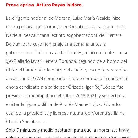
Prosa aprisa Arturo Reyes Isidoro.
La dirigente nacional de Morena, Luisa María Alcalde, hizo
chuza política ayer domingo en Orizaba pues raspó a Rocío
Nahle al descalificar al extinto exgobernador Fidel Herrera
Beltrán, para cuyo homenaje una semana antes la
gobernadora dio todas las facilidades; abrió un frente con su
(¿ex?) aliado Javier Herrera Borunda, segundo de a bordo del
CEN del Partido Verde e hijo del aludido; escupió para arriba
al calificar al PRIAN como sinónimo de corrupción cuando su
ahora candidato a alcalde por Orizaba, Igor Rojí López, fue
presidente municipal por el PRI en 2018-2021; y se dedicó a
exaltar la figura política de Andrés Manuel López Obrador
cuando la presidenta y lideresa natural de Morena se llama
Claudia Sheinbaum.
Solo 7 minutos y medio bastaron para que la morenista tirara
palos de ciego en su intento por levantar el ánimo a los suyos