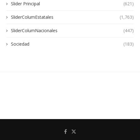
Slider Principal
(621)
SliderColumEstatales
(1,763)
SliderColumNacionales
(447)
Sociedad
(183)