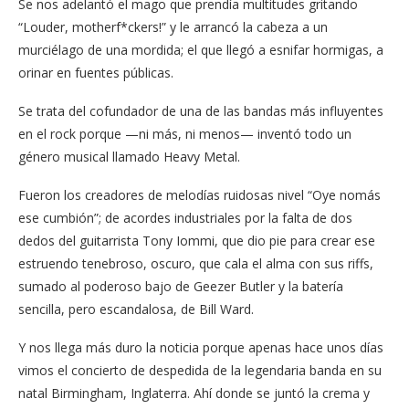
Se nos adelantó el mago que prendía multitudes gritando
“Louder, motherf*ckers!” y le arrancó la cabeza a un
murciélago de una mordida; el que llegó a esnifar hormigas, a
orinar en fuentes públicas.
Se trata del cofundador de una de las bandas más influyentes
en el rock porque —ni más, ni menos— inventó todo un
género musical llamado Heavy Metal.
Fueron los creadores de melodías ruidosas nivel “Oye nomás
ese cumbión”; de acordes industriales por la falta de dos
dedos del guitarrista Tony Iommi, que dio pie para crear ese
estruendo tenebroso, oscuro, que cala el alma con sus riffs,
sumado al poderoso bajo de Geezer Butler y la batería
sencilla, pero escandalosa, de Bill Ward.
Y nos llega más duro la noticia porque apenas hace unos días
vimos el concierto de despedida de la legendaria banda en su
natal Birmingham, Inglaterra. Ahí donde se juntó la crema y